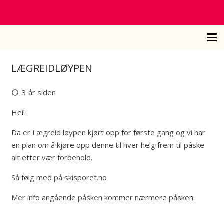
LÆGREIDLØYPEN
3 år siden
query_builder
Hei!
Da er Lægreid løypen kjørt opp for første gang og vi har
en plan om å kjøre opp denne til hver helg frem til påske
alt etter vær forbehold.
Så følg med på skisporet.no
Mer info angående påsken kommer nærmere påsken.