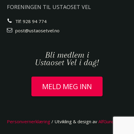
FORENINGEN TIL USTAOSET VEL
Tlf: 928 94 774
post@ustaosetvel.no
Bli medlem i
Ustaoset Vel i dag!
MELD MEG INN
Personvernerklæring
/ Utvikling & design av
AlfGundersen