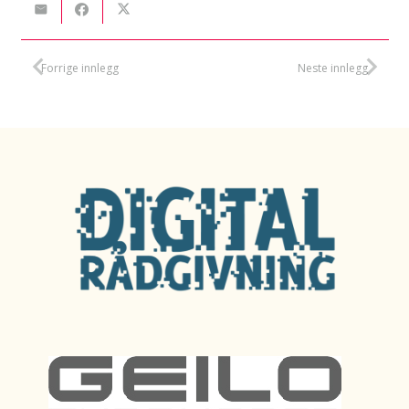
Forrige innlegg
Neste innlegg