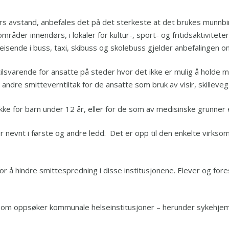
rs avstand, anbefales det på det sterkeste at det brukes munnbind
områder innendørs, i lokaler for kultur-, sport- og fritidsaktivite
vreisende i buss, taxi, skibuss og skolebuss gjelder anbefalingen 
ilsvarende for ansatte på steder hvor det ikke er mulig å holde
 andre smitteverntiltak for de ansatte som bruk av visir, skillevegg
ke for barn under 12 år, eller for de som av medisinske grunner 
r nevnt i første og andre ledd. Det er opp til den enkelte virkso
for å hindre smittespredning i disse institusjonene. Elever og for
e som oppsøker kommunale helseinstitusjoner – herunder sykehje