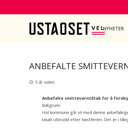
NYHETER
ANBEFALTE SMITTEVER
5 år siden
query_builder
Anbefalte smitteverntiltak for å fore
Bakgrunn
Hol kommune går ut med denne anbefalingen 
lokalt utbrudd etter høstferien. Det er i t