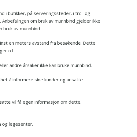
 i butikker, på serveringssteder, i tro- og
ter. Anbefalingen om bruk av munnbind gjelder ikke
om bruk av munnbind.
 minst en meters avstand fra besøkende. Dette
er o.l.
eller andre årsaker ikke kan bruke munnbind.
mhet å informere sine kunder og ansatte.
esatte vil få egen informasjon om dette.
m og legesenter.