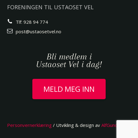
FORENINGEN TIL USTAOSET VEL
Tlf: 928 94 774
post@ustaosetvel.no
Bli medlem i
Ustaoset Vel i dag!
MELD MEG INN
Personvernerklæring
/ Utvikling & design av
AlfGundersen