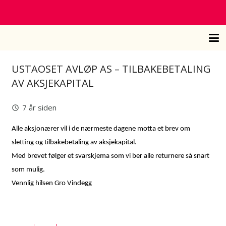
USTAOSET AVLØP AS – TILBAKEBETALING
AV AKSJEKAPITAL
7 år siden
query_builder
Alle aksjonærer vil i de nærmeste
dagene motta et brev om
sletting og tilbakebetaling av aksjekapital.
Med brevet følger et svarskjema som vi ber alle returnere så snart
som mulig.
Vennlig hilsen Gro Vindegg